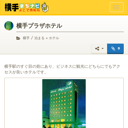
Toggl
naviga
横手プラザホテル
/
横手
泊まる » ホテル
0
横手駅のすぐ目の前にあり、ビジネスに観光にどちらにでもアク
セスが良いホテルです。