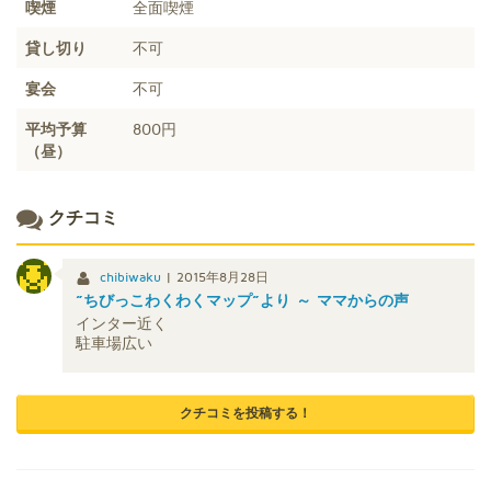
喫煙
全面喫煙
貸し切り
不可
宴会
不可
平均予算
800円
（昼）
クチコミ
chibiwaku
|
2015年8月28日
”ちびっこわくわくマップ”より ～ ママからの声
インター近く
駐車場広い
クチコミを投稿する！