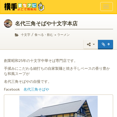
Toggl
naviga
名代三角そばや十文字本店
/
十文字
食べる・飲む » ラーメン
0
創業昭和25年の十文字中華そば専門店です。
手揉みにこだわる細打ちの自家製麺と焼き干しベースの香り豊か
な和風スープが
名代三角そばやの自慢です。
Facebook
名代三角そばや