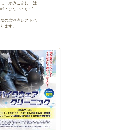
あに・かみこあに・は
て峠・ひない・かづ
い。
手県の岩洞湖レストハ
おります。