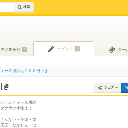
検索
トピック
日のお知らせ
クー
1
1
ディース用品は２００円引き
引き
シェア
さい。レディース用品
ンダナ等の小物まで
・さんない・美郷・協
・天王・なかせん・に