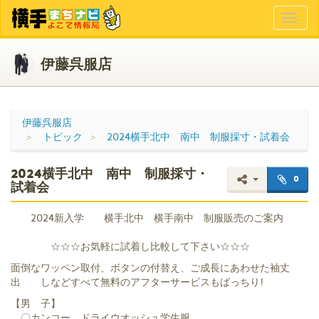
Toggl
naviga
伊藤呉服店
伊藤呉服店
トピック
2024横手北中 南中 制服採寸・試着会
2024横手北中 南中 制服採寸・
0
試着会
2024新入学 横手北中 横手南中 制服販売のご案内
☆☆☆お気軽に試着し比較して下さい☆☆☆
面倒なワッペン取付、ボタンの付替え、ご成長にあわせた袖丈
出 しなどすべて無料のアフターサービスもばっちり!
【男 子】
〇カンコー ドライウオッシュ学生服