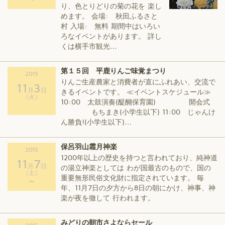
り、色とりどりの菊の花を 楽し
めます。 会場: 秋田ふるさと
村 入場: 無料 期間中はいろい
ろなイベントがあります。 詳し
くは横手市観光…
第１５回 平鹿りんご味覚まつり
2015
りんご生産農家と消費者が直にふれあい、交流で
11
3
月
日
きるイベントです。 ≪イベントスケジュール≫
（火）
10:00 太鼓演奏(醍醐保育園) 開会式
もちまき(小学生以下) 11:00 じゃんけ
ん勝負!(小学生以下)…
保呂羽山霜月神楽
2015
1200年以上の歴史を持つと言われており、純神道
11
7
月
日
の湯立神楽としては わが国最古のもので、国の
（土）
重要無形民俗文化財に指定されています。 毎
〜
年、11月7日の夕方から8日の朝にかけ、神事、神
楽が夜を徹して 行われます。
みどりの朝市さよならセール