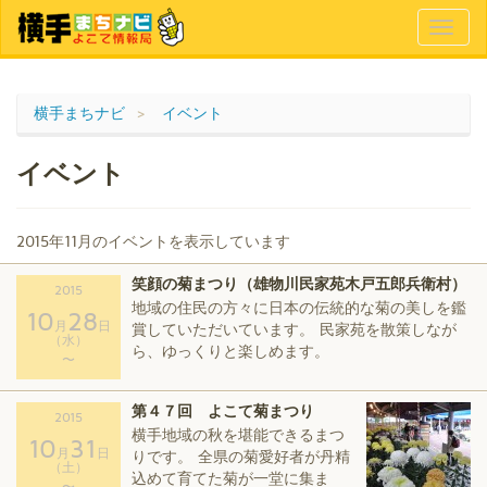
Toggl
naviga
横手まちナビ
イベント
イベント
2015年11月のイベントを表示しています
笑顔の菊まつり（雄物川民家苑木戸五郎兵衛村）
2015
地域の住民の方々に日本の伝統的な菊の美しを鑑
10
28
月
日
賞していただいています。 民家苑を散策しなが
（水）
ら、ゆっくりと楽しめます。
〜
第４７回 よこて菊まつり
2015
横手地域の秋を堪能できるまつ
10
31
月
日
りです。 全県の菊愛好者が丹精
（土）
込めて育てた菊が一堂に集ま
〜