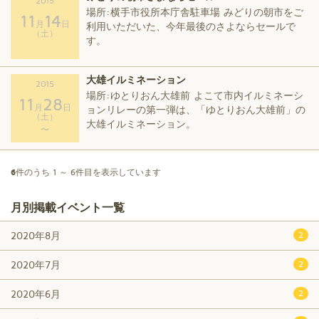
2015
場所:横手市役所本庁舎駐車場 みどりの朝市をご
11
14
月
日
利用いただいた、今年最後のさよならセールで
（土）
す。
大雄イルミネーション
2015
場所:ゆとりおん大雄前 よこて市内イルミネーシ
11
28
月
日
ョンリレーの第一弾は、「ゆとりおん大雄前」の
（土）
大雄イルミネーション。
〜
6
件のうち 1 ～ 6件目を表示しています
月別掲載イベント一覧
2020年8月
2
2020年7月
2
2020年6月
2