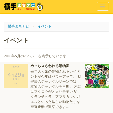
Toggl
naviga
横手まちナビ
イベント
イベント
2016年5月のイベントを表示しています
めっちゃさわれる動物園
2016
毎年大人気の動物ふれあいイベ
4
29
月
日
ントが今年はパワーアップ。 初
（金）
登場のジャングルゾーンでは、
〜
本物のジャングルを再現。 木に
はフクロウがとまりモモンガ、
タランチュラ、アフリカウシガ
エルといった珍しい動物たちを
至近距離で観察できま…