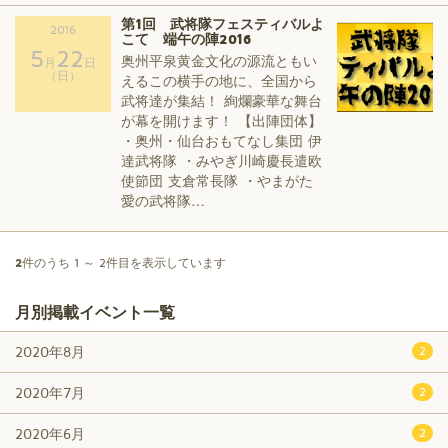
第1回 武将隊フェスティバルよ
2016
こて 端午の陣2016
5
22
奥州平泉黄金文化の源流ともい
月
日
（日）
えるこの横手の地に、全国から
武将達が集結！ 絢爛豪華な舞台
が幕を開けます！ 【出陣団体】
・奥州・仙台おもてなし集団 伊
達武将隊 ・みやぎ川崎慶長遣欧
使節団 支倉常長隊 ・やまがた
愛の武将隊…
2
件のうち 1 ～ 2件目を表示しています
月別掲載イベント一覧
2020年8月
2
2020年7月
2
2020年6月
2