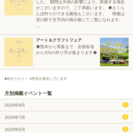
月
日
した。 期間は天候の影響により、前後する場合
（水）
がございますので、ご了承願います。 ◆さくら
〜
んぼ狩りのできる園地もございます。 情報は
道の駅十文字内の掲示板にてご覧になれます。
…
アート＆クラフトフェア
2016
◆熊本から青森まで、全国各地
6
24
月
日
から100の作り手が集まります◆
（金）
〜
3
件のうち 1 ～ 3件目を表示しています
月別掲載イベント一覧
2020年8月
2
2020年7月
2
2020年6月
2