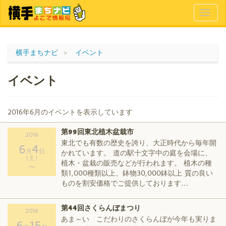
Toggl
naviga
横手まちナビ
イベント
イベント
2016年6月のイベントを表示しています
第99回東北植木盆栽市
2016
東北でも有数の歴史を誇り、大正時代から毎年開
6
4
月
日
かれています。 道の駅十文字中の庭を会場に、
（土）
植木・盆栽の販売などが行われます。 植木の種
〜
類1,000種類以上、鉢物30,000鉢以上 質の良い
ものを割安価格でご提供しております…
第44回さくらんぼまつり
2016
あま～い こだわりのさくらんぼが今年も実りま
6
15