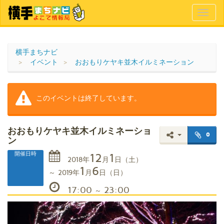
Toggl
naviga
横手まちナビ
イベント
おおもりケヤキ並木イルミネーション
このイベントは終了しています。
おおもりケヤキ並木イルミネーショ
0
ン
12
1
開催日時
2018
年
月
日
（土）
1
6
～
2019
年
月
日
（日）
17:00
23:00
～