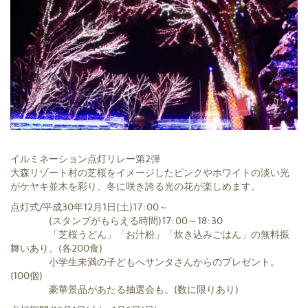
イルミネーション点灯リレー第2弾
大森リゾート村の芝桜をイメージしたピンクやホワイトの淡い光
がケヤキ並木を彩り、冬に咲き誇る光の花が楽しめます。
点灯式/平成30年12月1日(土)17:00～
(スタンプがもらえる時間)17:00～18:30
「芝桜うどん」「お汁粉」「炊き込みごはん」の無料振
舞いあり。(各200食)
小学生未満の子どもへサンタさんからのプレゼント。
(100個)
豪華景品があたる抽選会も。(数に限りあり)