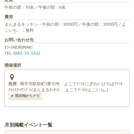
午前の部：10名／午後の部：6名
費用
まんまるキッチン・午前の部：3000円／午後の部：3000円／よ
こいち。：無料
お問い合わせ先
ｵﾌｨｽNORIMAKI
TEL:
0182-33-5102
開催場所
住所
:
横手市駅前町1番10号 よこてｲｰｽﾄにぎわいひろばﾃﾅﾝﾄ
ｱﾄﾘｴｱｯｻﾝﾌﾞﾚ(まんまるｷｯﾁﾝ) 、よこてｲｰｽﾄ(よこいち｡)
現在地からナビ
月別掲載イベント一覧