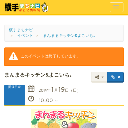
Toggl
naviga
横手まちナビ
イベント
まんまるキッチン&よこいち｡
このイベントは終了しています。
まんまるキッチン&よこいち｡
0
1
19
開催日時
2014
年
月
日
（日）
10:00
～