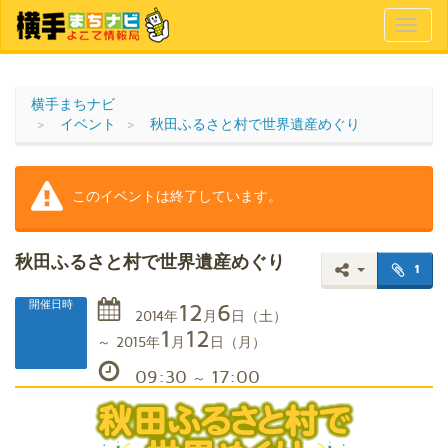
Toggl
naviga
横手まちナビ
イベント
秋田ふるさと村で世界遺産めぐり
このイベントは終了しています。
秋田ふるさと村で世界遺産めぐり
1
12
6
開催日時
2014
年
月
日
（土）
1
12
～
2015
年
月
日
（月）
09:30
17:00
～